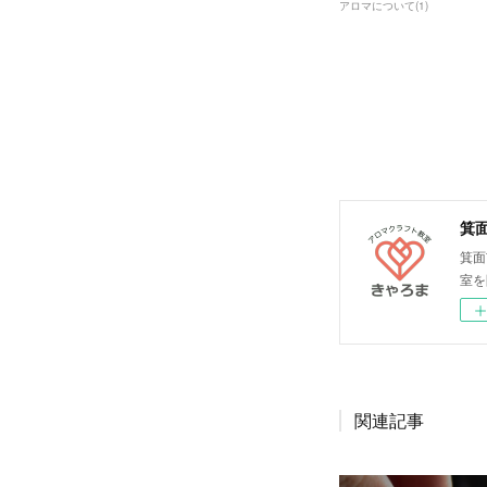
アロマについて
(
1
)
箕
箕面
室を
関連記事