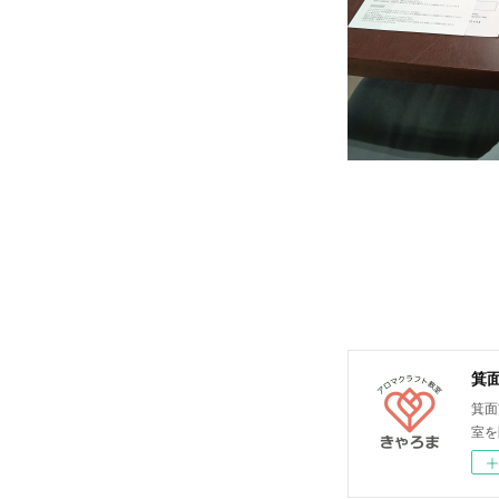
箕
箕面
室を